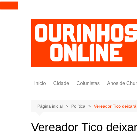
I
r
p
a
r
a
o
c
o
n
t
Início
Cidade
Colunistas
Anos de Chu
e
ú
Alexandre Padilha
d
Pedro Saldida
Página inicial
Política
Vereador Tico deixará
o
Nilto Tatto
Vereador Tico deixa
Bruno Yashinishi