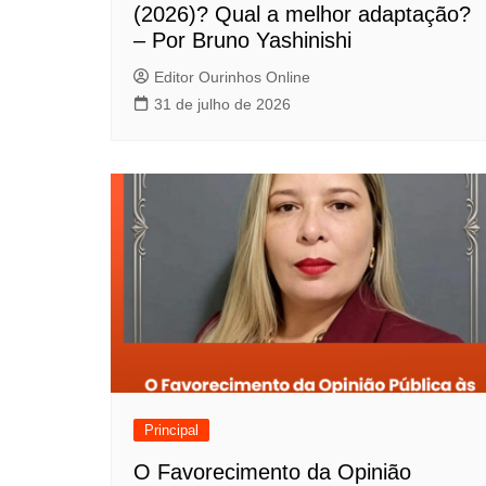
e
(2026)? Qual a melhor adaptação?
P
– Por Bruno Yashinishi
o
Editor Ourinhos Online
31 de julho de 2026
s
t
Principal
O Favorecimento da Opinião