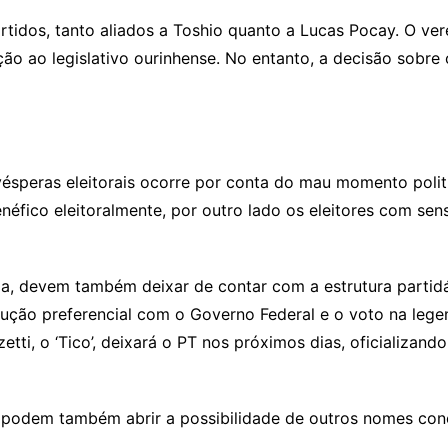
rtidos, tanto aliados a Toshio quanto a Lucas Pocay. O ve
ição ao legislativo ourinhense. No entanto, a decisão sobr
ésperas eleitorais ocorre por conta do mau momento politi
benéfico eleitoralmente, por outro lado os eleitores com s
gla, devem também deixar de contar com a estrutura partid
locução preferencial com o Governo Federal e o voto na le
etti, o ‘Tico’, deixará o PT nos próximos dias, oficializan
podem também abrir a possibilidade de outros nomes conco