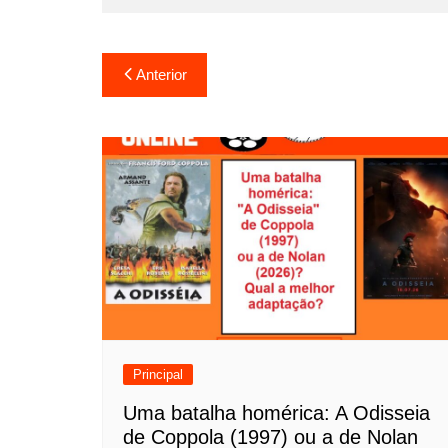
N
Anterior
a
v
e
g
a
ç
ã
o
Principal
d
Uma batalha homérica: A Odisseia
de Coppola (1997) ou a de Nolan