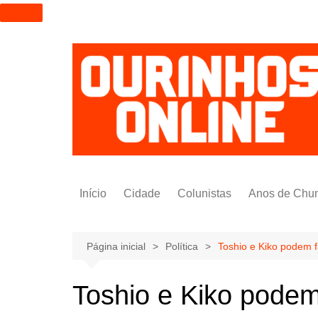
I
r
p
a
r
a
o
c
o
n
t
Início
Cidade
Colunistas
Anos de Chu
e
ú
Alexandre Padilha
d
Pedro Saldida
Página inicial
Política
Toshio e Kiko podem 
o
Nilto Tatto
Toshio e Kiko pode
Bruno Yashinishi