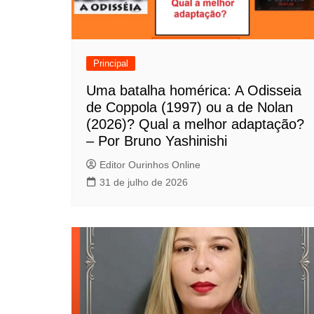
ç
ã
o
Principal
d
Uma batalha homérica: A Odisseia
de Coppola (1997) ou a de Nolan
e
(2026)? Qual a melhor adaptação?
P
– Por Bruno Yashinishi
o
Editor Ourinhos Online
31 de julho de 2026
s
t