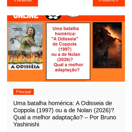
a
v
e
g
a
ç
ã
o
d
e
Principal
P
Uma batalha homérica: A Odisseia de
o
Coppola (1997) ou a de Nolan (2026)?
s
Qual a melhor adaptação? – Por Bruno
t
Yashinishi