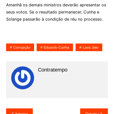
Amanhã os demais ministros deverão apresentar os
seus votos. Se o resultado permanecer, Cunha e
Solange passarão à condição de réu no processo.
Corrupção
Eduardo Cunha
Lava Jato
Contratempo
N
Anterior
Próximo