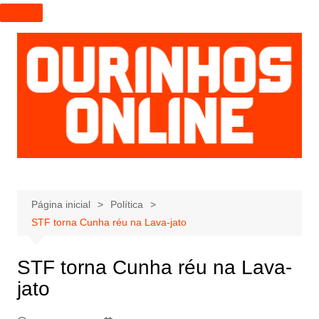
I
r
p
a
r
a
o
c
o
n
t
e
Página inicial
Política
ú
STF torna Cunha réu na Lava-jato
d
o
STF torna Cunha réu na Lava-
jato