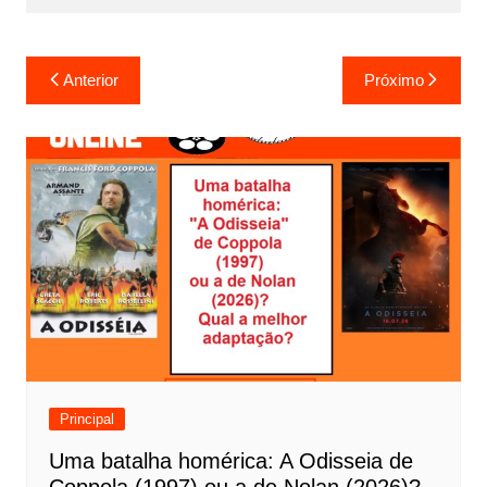
N
Anterior
Próximo
a
v
e
g
a
ç
ã
o
d
e
Principal
P
Uma batalha homérica: A Odisseia de
o