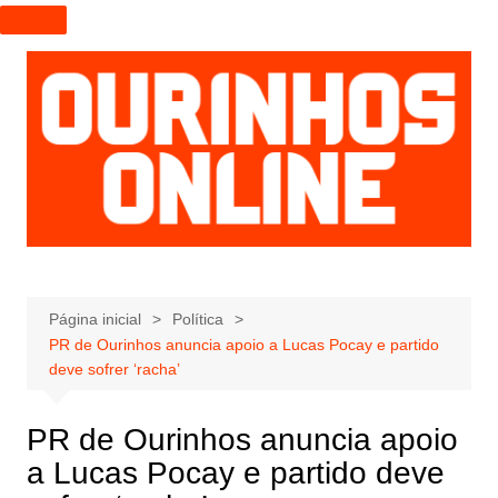
I
r
p
a
r
a
o
c
o
n
t
e
Página inicial
Política
PR de Ourinhos anuncia apoio a Lucas Pocay e partido
ú
deve sofrer ‘racha’
d
o
PR de Ourinhos anuncia apoio
a Lucas Pocay e partido deve