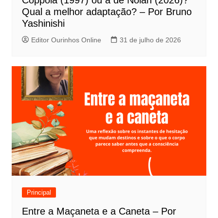
Coppola (1997) ou a de Nolan (2026)?
s
Qual a melhor adaptação? – Por Bruno
t
Yashinishi
Editor Ourinhos Online
31 de julho de 2026
Principal
Entre a Maçaneta e a Caneta – Por