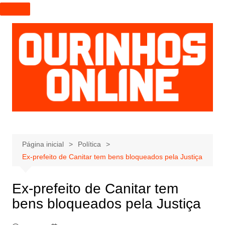
I
r
p
a
r
a
o
c
o
n
t
e
Página inicial
Política
ú
Ex-prefeito de Canitar tem bens bloqueados pela Justiça
d
o
Ex-prefeito de Canitar tem
bens bloqueados pela Justiça