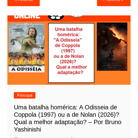
a
v
e
g
a
ç
ã
o
d
e
Principal
P
Uma batalha homérica: A Odisseia de
o
Coppola (1997) ou a de Nolan (2026)?
s
Qual a melhor adaptação? – Por Bruno
t
Yashinishi