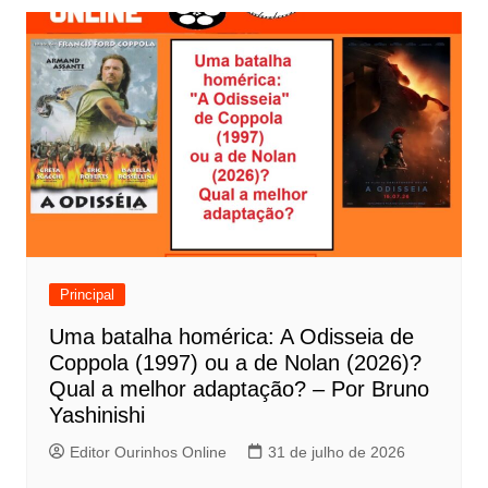
v
e
g
a
ç
ã
o
d
e
Principal
P
Uma batalha homérica: A Odisseia de
o
Coppola (1997) ou a de Nolan (2026)?
s
Qual a melhor adaptação? – Por Bruno
t
Yashinishi
Editor Ourinhos Online
31 de julho de 2026