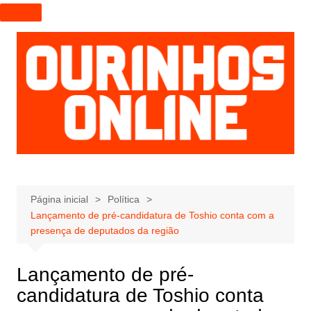
I
r
p
a
r
a
o
c
o
n
t
e
Página inicial
Política
Lançamento de pré-candidatura de Toshio conta com a
ú
presença de deputados da região
d
o
Lançamento de pré-
candidatura de Toshio conta