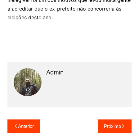
a acreditar que o ex-prefeito não concorreria às
eleições deste ano.
Admin
N
Anterior
Próximo
a