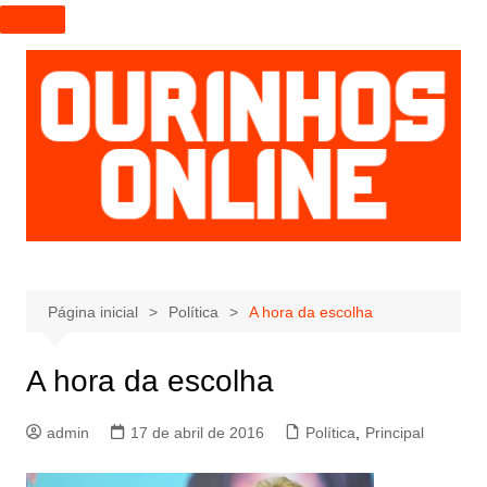
I
r
p
a
r
a
o
c
o
n
t
e
Página inicial
Política
A hora da escolha
ú
d
A hora da escolha
o
admin
17 de abril de 2016
Política
,
Principal