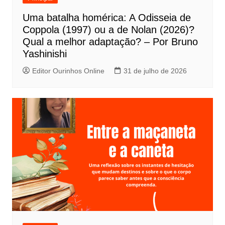
P
Uma batalha homérica: A Odisseia de
o
Coppola (1997) ou a de Nolan (2026)?
s
Qual a melhor adaptação? – Por Bruno
t
Yashinishi
Editor Ourinhos Online
31 de julho de 2026