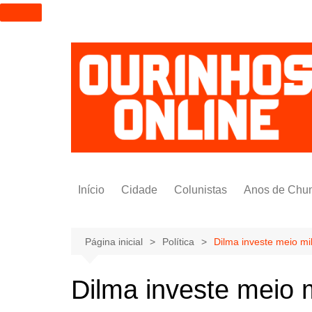
I
r
p
a
r
a
o
c
o
n
t
Início
Cidade
Colunistas
Anos de Chu
e
ú
Alexandre Padilha
d
Pedro Saldida
Página inicial
Política
Dilma investe meio mi
o
Nilto Tatto
Dilma investe meio 
Bruno Yashinishi