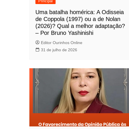
o
Principal
d
Uma batalha homérica: A Odisseia
de Coppola (1997) ou a de Nolan
e
(2026)? Qual a melhor adaptação?
P
– Por Bruno Yashinishi
o
Editor Ourinhos Online
31 de julho de 2026
s
t