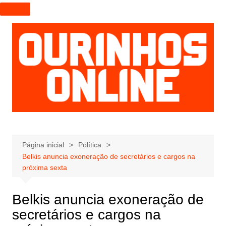
I
r
p
a
r
a
o
c
o
n
t
e
Página inicial
Política
Belkis anuncia exoneração de secretários e cargos na
ú
próxima sexta
d
o
Belkis anuncia exoneração de
secretários e cargos na