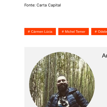
Fonte: Carta Capital
Cármen Lúcia
Michel Temer
Odebr
A