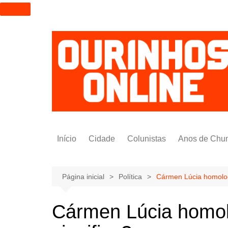
I
r
p
a
r
a
o
c
o
n
t
Início
Cidade
Colunistas
Anos de Chu
e
ú
Alexandre Padilha
d
Pedro Saldida
Página inicial
Política
Cármen Lúcia homolog
o
Nilto Tatto
Cármen Lúcia homol
Bruno Yashinishi