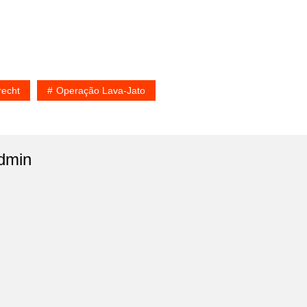
echt
Operação Lava-Jato
dmin