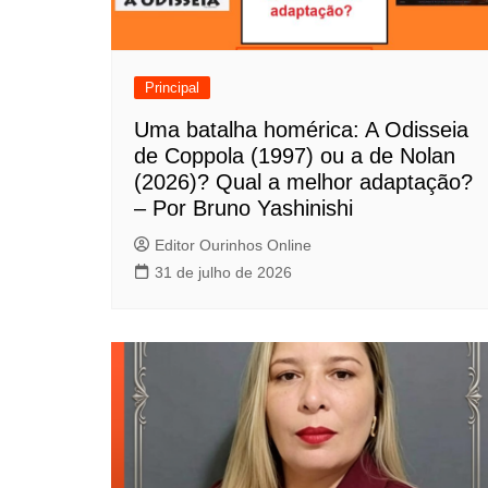
ç
ã
o
Principal
d
Uma batalha homérica: A Odisseia
de Coppola (1997) ou a de Nolan
e
(2026)? Qual a melhor adaptação?
P
– Por Bruno Yashinishi
o
Editor Ourinhos Online
31 de julho de 2026
s
t