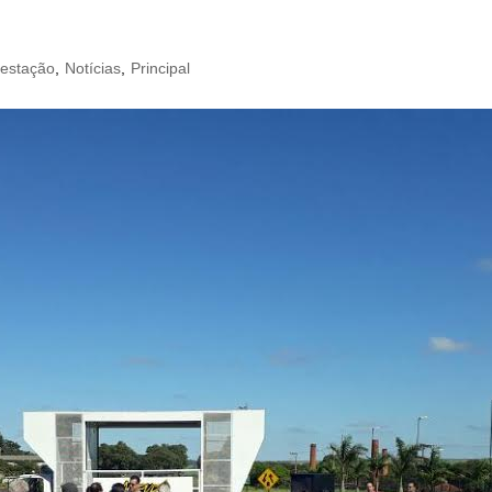
festação
,
Notícias
,
Principal