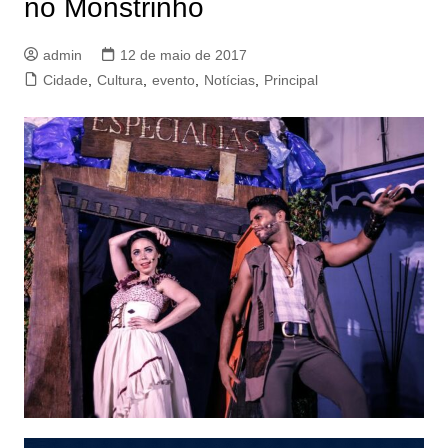
no Monstrinho
admin
12 de maio de 2017
Cidade
,
Cultura
,
evento
,
Notícias
,
Principal