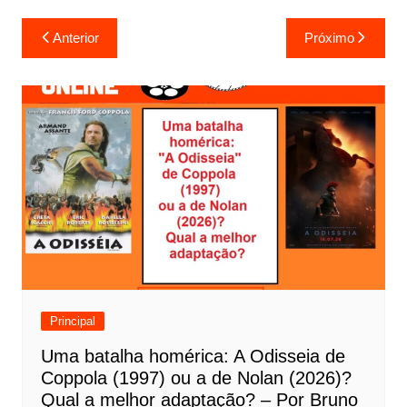
N
Anterior
Próximo
a
v
e
g
a
ç
ã
o
d
e
Principal
P
Uma batalha homérica: A Odisseia de
o
Coppola (1997) ou a de Nolan (2026)?
s
Qual a melhor adaptação? – Por Bruno