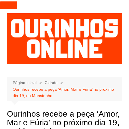
I
r
p
a
r
a
o
c
o
n
t
e
Página inicial
Cidade
Ourinhos recebe a peça ‘Amor, Mar e Fúria’ no próximo
ú
dia 19, no Monstrinho
d
o
Ourinhos recebe a peça ‘Amor,
Mar e Fúria’ no próximo dia 19,