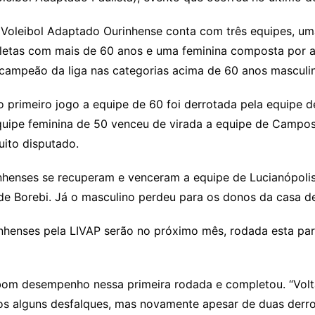
 Voleibol Adaptado Ourinhense conta com três equipes, u
letas com mais de 60 anos e uma feminina composta por at
campeão da liga nas categorias acima de 60 anos masculin
 primeiro jogo a equipe de 60 foi derrotada pela equipe d
uipe feminina de 50 venceu de virada a equipe de Campos 
ito disputado.
nhenses se recuperam e venceram a equipe de Lucianópolis
e Borebi. Já o masculino perdeu para os donos da casa de
enses pela LIVAP serão no próximo mês, rodada esta para 
lo bom desempenho nessa primeira rodada e completou. “Vo
os alguns desfalques, mas novamente apesar de duas derro