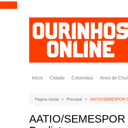
I
r
p
a
r
a
o
c
o
n
t
Início
Cidade
Colunistas
Anos de Chu
e
ú
Alexandre Padilha
d
Pedro Saldida
Página inicial
Principal
AATIO/SEMESPOR Ouri
o
Nilto Tatto
AATIO/SEMESPOR Our
Bruno Yashinishi