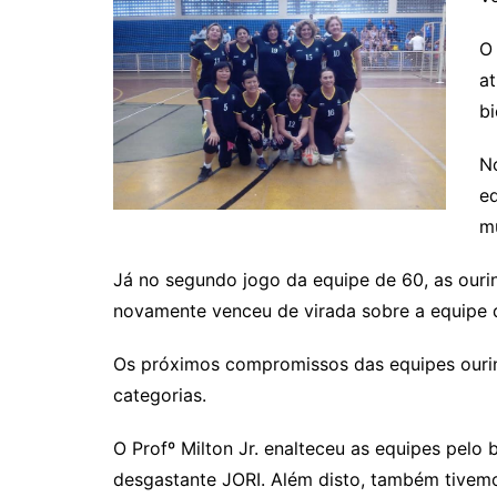
O
at
bi
No
eq
mu
Já no segundo jogo da equipe de 60, as ouri
novamente venceu de virada sobre a equipe d
Os próximos compromissos das equipes ourinh
categorias.
O Profº Milton Jr. enalteceu as equipes pe
desgastante JORI. Além disto, também tivem