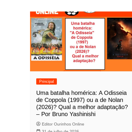
a
v
e
g
a
ç
ã
o
Principal
d
Uma batalha homérica: A Odisseia
de Coppola (1997) ou a de Nolan
e
(2026)? Qual a melhor adaptação?
P
– Por Bruno Yashinishi
o
Editor Ourinhos Online
31 de julho de 2026