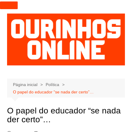
I
r
p
a
r
a
o
c
o
n
t
e
Página inicial
Política
ú
O papel do educador “se nada der certo”…
d
o
O papel do educador “se nada
der certo”…