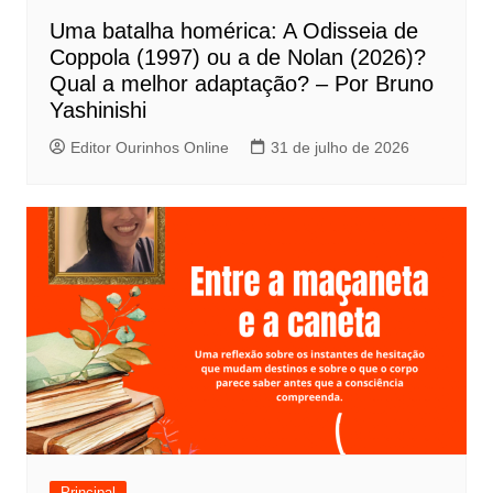
P
Uma batalha homérica: A Odisseia de
o
Coppola (1997) ou a de Nolan (2026)?
s
Qual a melhor adaptação? – Por Bruno
t
Yashinishi
Editor Ourinhos Online
31 de julho de 2026
Principal