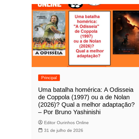
v
e
g
a
ç
ã
o
Principal
d
Uma batalha homérica: A Odisseia
de Coppola (1997) ou a de Nolan
e
(2026)? Qual a melhor adaptação?
P
– Por Bruno Yashinishi
o
Editor Ourinhos Online
31 de julho de 2026
s