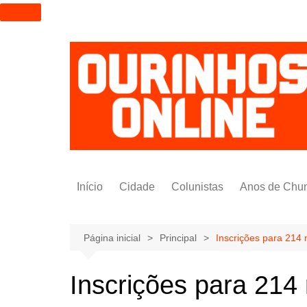
I
r
p
a
r
a
o
c
o
n
t
Início
Cidade
Colunistas
Anos de Chu
e
ú
Alexandre Padilha
d
Pedro Saldida
Página inicial
Principal
Inscrições para 214 
o
Nilto Tatto
Inscrições para 214 
Bruno Yashinishi