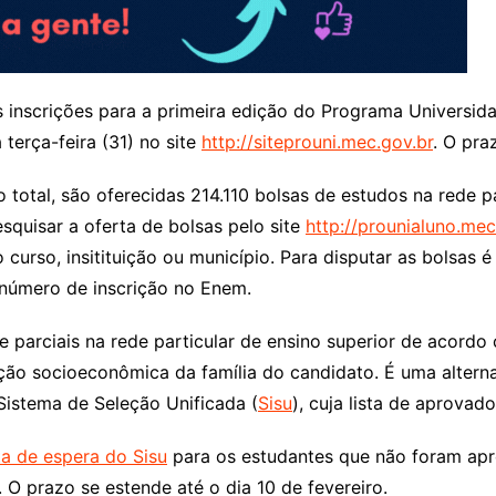
 inscrições para a primeira edição do Programa Universid
 terça-feira (31) no site
http://siteprouni.mec.gov.br
. O pra
 total, são oferecidas 214.110 bolsas de estudos na rede pa
squisar a oferta de bolsas pelo site
http://prounialuno.mec
 curso, insitituição ou município. Para disputar as bolsas
 número de inscrição no Enem.
s e parciais na rede particular de ensino superior de aco
uação socioeconômica da família do candidato. É uma alter
Sistema de Seleção Unificada (
Sisu
), cuja lista de aprovad
ta de espera do Sisu
para os estudantes que não foram apr
 O prazo se estende até o dia 10 de fevereiro.