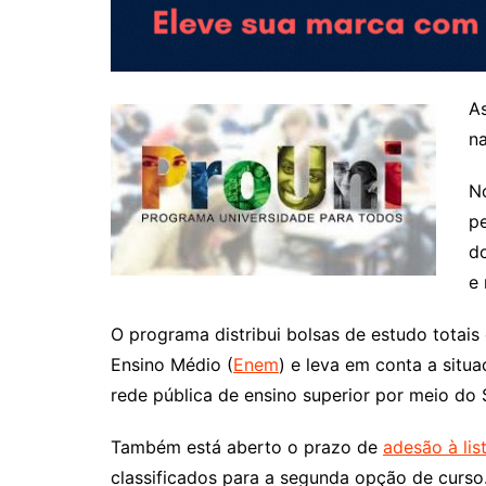
As
na
No
pe
do
e
O programa distribui bolsas de estudo totai
Ensino Médio (
Enem
) e leva em conta a sit
rede pública de ensino superior por meio do 
Também está aberto o prazo de
adesão à lis
classificados para a segunda opção de curso.