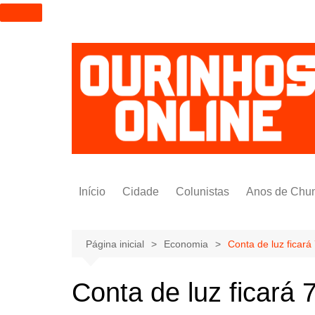
I
r
p
a
r
a
o
c
o
n
t
Início
Cidade
Colunistas
Anos de Chu
e
ú
Alexandre Padilha
d
Pedro Saldida
Página inicial
Economia
Conta de luz ficará
o
Nilto Tatto
Conta de luz ficará 
Bruno Yashinishi