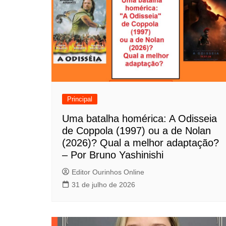
e
g
a
ç
ã
o
Principal
d
Uma batalha homérica: A Odisseia
de Coppola (1997) ou a de Nolan
e
(2026)? Qual a melhor adaptação?
P
– Por Bruno Yashinishi
o
Editor Ourinhos Online
31 de julho de 2026
s
t