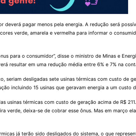
dor deverá pagar menos pela energia. A redução será poss
s cores verde, amarela e vermelha para informar o consumid
 ônus para o consumidor”, disse o ministro de Minas e Energ
everá resultar em uma redução média entre 6% e 7% na conta
o, seriam desligadas sete usinas térmicas com custo de 
ução incluindo 15 usinas que geravam energia a um custo
s usinas térmicas com custo de geração acima de R$ 211. 
ra verde, deixa-se de cobrar esse ônus. Mas em março ela 
rmicas já terão sido desligados do sistema, o que represe