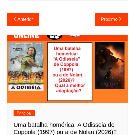
N
Anterior
Próximo
a
v
e
g
a
ç
ã
o
d
e
Principal
P
Uma batalha homérica: A Odisseia de
o
Coppola (1997) ou a de Nolan (2026)?