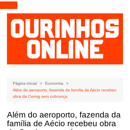
I
r
p
a
r
a
o
c
o
n
t
e
Página inicial
Economia
Além do aeroporto, fazenda da família de Aécio recebeu
ú
obra da Cemig sem cobrança
d
o
Além do aeroporto, fazenda da
família de Aécio recebeu obra