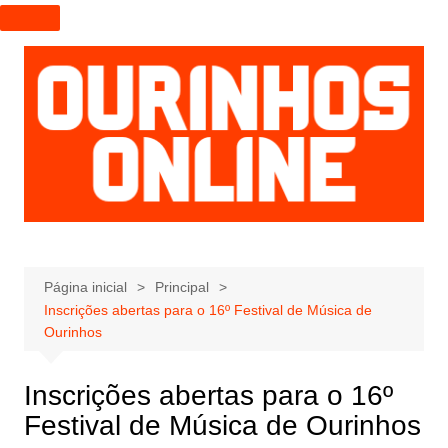
I
r
p
a
r
a
o
c
o
n
t
e
Página inicial
Principal
Inscrições abertas para o 16º Festival de Música de
ú
Ourinhos
d
o
Inscrições abertas para o 16º
Festival de Música de Ourinhos