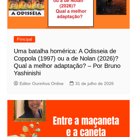
ã
o
d
e
Principal
P
Uma batalha homérica: A Odisseia de
o
Coppola (1997) ou a de Nolan (2026)?
s
Qual a melhor adaptação? – Por Bruno
t
Yashinishi
Editor Ourinhos Online
31 de julho de 2026