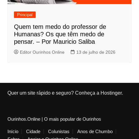
Principal
Quem tem medo do professor de
Humanas? Os que têm medo de
pensar. – Por Mauricio Saliba
Editor Ourinhos Online
13 de julho de 2026
Quer um site rápido e seguro?
Conheça a Hostinger
.
Ourinhos.Online | O mais popular de Ourinhos
Início
Cidade
Colunistas
Anos de Chumbo