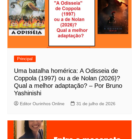
a
ç
ã
o
d
e
Principal
P
Uma batalha homérica: A Odisseia de
o
Coppola (1997) ou a de Nolan (2026)?
s
Qual a melhor adaptação? – Por Bruno
t
Yashinishi
Editor Ourinhos Online
31 de julho de 2026