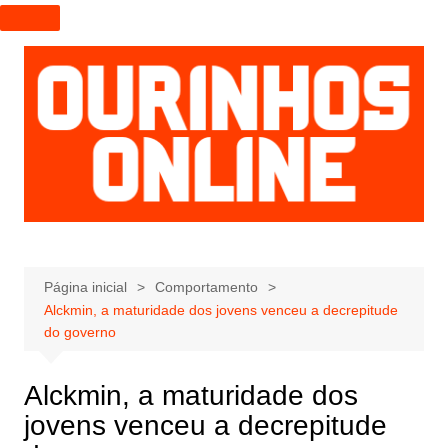
I
r
p
a
r
a
o
c
o
n
t
e
Página inicial
Comportamento
Alckmin, a maturidade dos jovens venceu a decrepitude
ú
do governo
d
o
Alckmin, a maturidade dos
jovens venceu a decrepitude