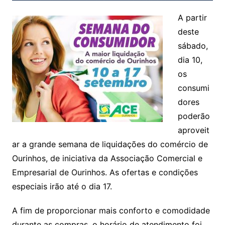
A partir
deste
sábado,
dia 10,
os
consumi
dores
poderão
aproveit
ar a grande semana de liquidações do comércio de
Ourinhos, de iniciativa da Associação Comercial e
Empresarial de Ourinhos. As ofertas e condições
especiais irão até o dia 17.
A fim de proporcionar mais conforto e comodidade
durante as compras, o horário de atendimento foi