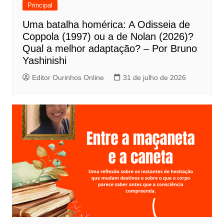
e
Principal
P
Uma batalha homérica: A Odisseia de
o
Coppola (1997) ou a de Nolan (2026)?
s
Qual a melhor adaptação? – Por Bruno
t
Yashinishi
Editor Ourinhos Online
31 de julho de 2026