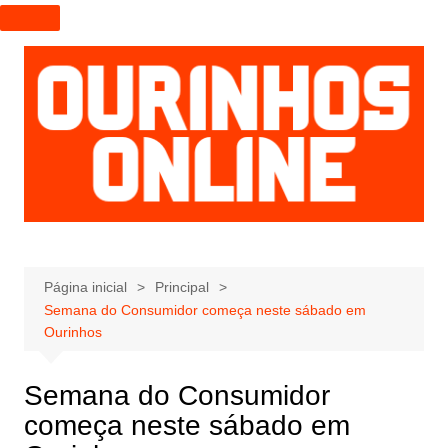
I
r
p
a
r
a
o
c
o
n
t
e
Página inicial
Principal
Semana do Consumidor começa neste sábado em
ú
Ourinhos
d
o
Semana do Consumidor
começa neste sábado em