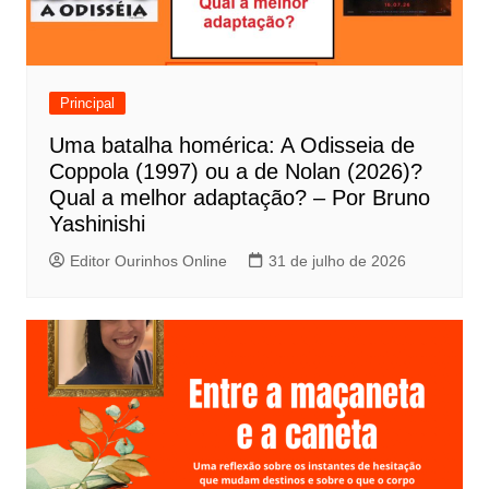
o
d
e
Principal
P
Uma batalha homérica: A Odisseia de
o
Coppola (1997) ou a de Nolan (2026)?
s
Qual a melhor adaptação? – Por Bruno
t
Yashinishi
Editor Ourinhos Online
31 de julho de 2026