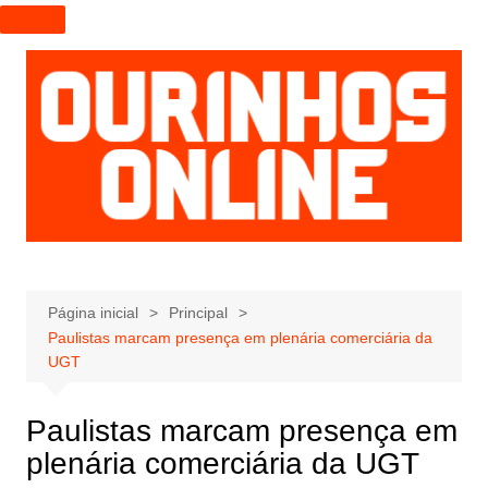
I
r
p
a
r
a
o
c
o
n
t
e
Página inicial
Principal
Paulistas marcam presença em plenária comerciária da
ú
UGT
d
o
Paulistas marcam presença em
plenária comerciária da UGT