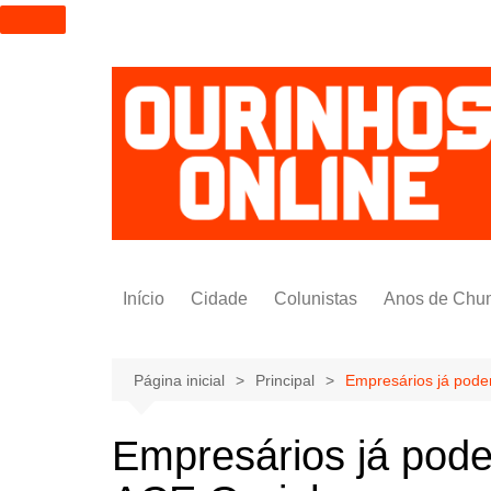
I
r
p
a
r
a
o
c
o
n
t
Início
Cidade
Colunistas
Anos de Chu
e
ú
Alexandre Padilha
d
Pedro Saldida
Página inicial
Principal
Empresários já pode
o
Nilto Tatto
Empresários já pode
Bruno Yashinishi