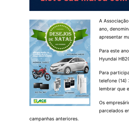
A Associação 
ano, denomina
apresentar ma
Para este an
Hyundai HB20
Para particip
telefone (14)
lembrar que 
Os empresário
parcelados em
campanhas anteriores.