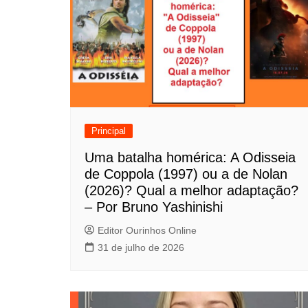
e
g
a
ç
ã
o
Principal
d
Uma batalha homérica: A Odisseia
de Coppola (1997) ou a de Nolan
e
(2026)? Qual a melhor adaptação?
P
– Por Bruno Yashinishi
o
Editor Ourinhos Online
31 de julho de 2026
s
t