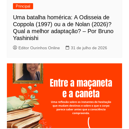
e
Principal
P
Uma batalha homérica: A Odisseia de
o
Coppola (1997) ou a de Nolan (2026)?
s
Qual a melhor adaptação? – Por Bruno
t
Yashinishi
Editor Ourinhos Online
31 de julho de 2026