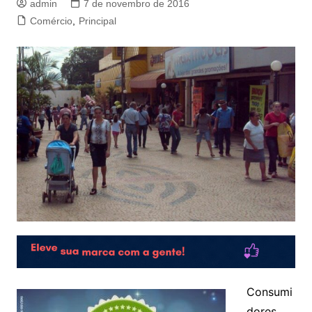
admin
7 de novembro de 2016
Comércio
,
Principal
Consumi
dores