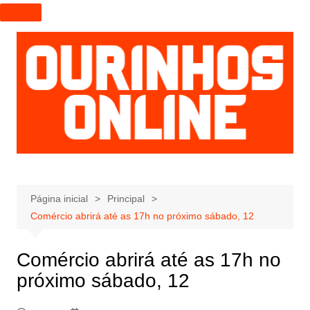
I
r
p
a
r
a
o
c
o
n
t
e
Página inicial
Principal
ú
Comércio abrirá até as 17h no próximo sábado, 12
d
o
Comércio abrirá até as 17h no
próximo sábado, 12