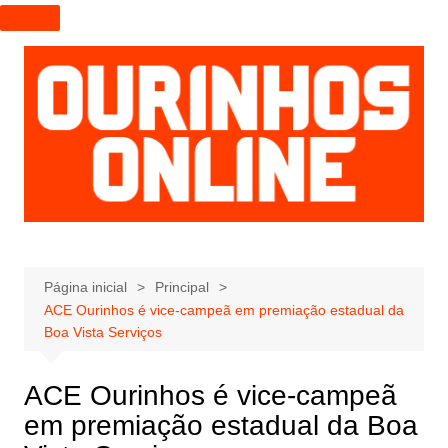
I
r
p
a
r
a
o
c
o
n
t
e
Página inicial
Principal
ACE Ourinhos é vice-campeã em premiação estadual da
ú
Boa Vista Serviços
d
o
ACE Ourinhos é vice-campeã
em premiação estadual da Boa