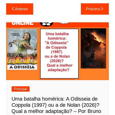
N
Anterior
Próximo
a
v
e
g
a
ç
ã
o
d
e
Principal
P
Uma batalha homérica: A Odisseia de
o
Coppola (1997) ou a de Nolan (2026)?
s
Qual a melhor adaptação? – Por Bruno