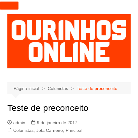
I
r
p
a
r
a
o
c
o
n
t
e
Página inicial
Colunistas
Teste de preconceito
ú
d
Teste de preconceito
o
admin
9 de janeiro de 2017
Colunistas
,
Jota Carneiro
,
Principal