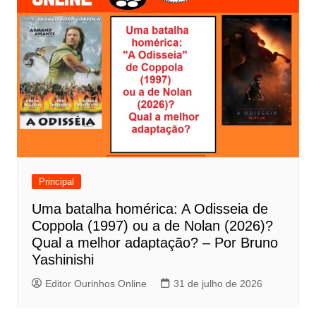
e
g
a
ç
ã
o
d
e
Principal
P
Uma batalha homérica: A Odisseia de
o
Coppola (1997) ou a de Nolan (2026)?
s
Qual a melhor adaptação? – Por Bruno
t
Yashinishi
Editor Ourinhos Online
31 de julho de 2026