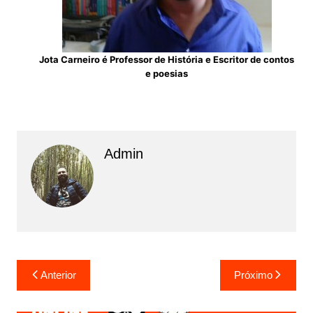
Jota Carneiro é Professor de História e Escritor de contos
e poesias
Admin
N
Anterior
Próximo
a
v