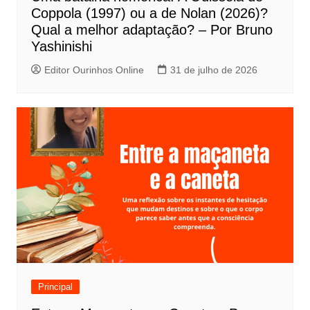
o
Coppola (1997) ou a de Nolan (2026)?
s
Qual a melhor adaptação? – Por Bruno
t
Yashinishi
Editor Ourinhos Online
31 de julho de 2026
Principal