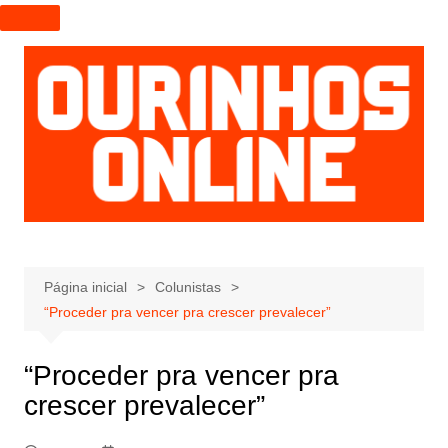
I
r
p
a
r
a
o
c
o
n
t
e
Página inicial
Colunistas
ú
“Proceder pra vencer pra crescer prevalecer”
d
o
“Proceder pra vencer pra
crescer prevalecer”