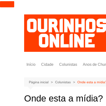
I
r
p
a
r
a
o
c
o
n
t
Início
Cidade
Colunistas
Anos de Chu
e
ú
Alexandre Padilha
d
Pedro Saldida
Página inicial
Colunistas
Onde esta a mídia
o
Nilto Tatto
Onde esta a mídia?
Bruno Yashinishi