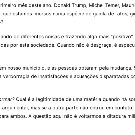
imeiro mês deste ano. Donald Trump, Michel Temer, Mauríci
por que estamos imersos numa espécie de gaiola de ratos,
o?
ndo de diferentes coisas e trazendo algo mais “positivo”
adas por esta sociedade. Quando não é desgraça, é especul
m nosso município, e as pessoas optaram pela mudança. 
 verborragia de insatisfações e acusações disparatadas 
formar?
Qual é a legitimidade de uma matéria quando há so
argumentar, mas se a outra parte não entrou em contato, 
ra ambos. A questão aqui não é voltarmos à ditadura milit