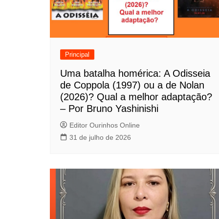
ç
ã
o
Principal
d
Uma batalha homérica: A Odisseia
de Coppola (1997) ou a de Nolan
e
(2026)? Qual a melhor adaptação?
P
– Por Bruno Yashinishi
o
Editor Ourinhos Online
31 de julho de 2026
s
t