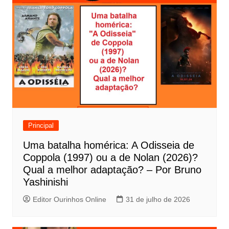
e
g
a
ç
ã
o
d
e
Principal
P
Uma batalha homérica: A Odisseia de
o
Coppola (1997) ou a de Nolan (2026)?
s
Qual a melhor adaptação? – Por Bruno
t
Yashinishi
Editor Ourinhos Online
31 de julho de 2026