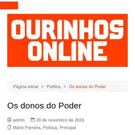
I
r
p
a
r
a
o
c
o
n
t
e
Página inicial
Política
Os donos do Poder
ú
d
Os donos do Poder
o
admin
28 de novembro de 2016
Mário Ferreira
,
Política
,
Principal