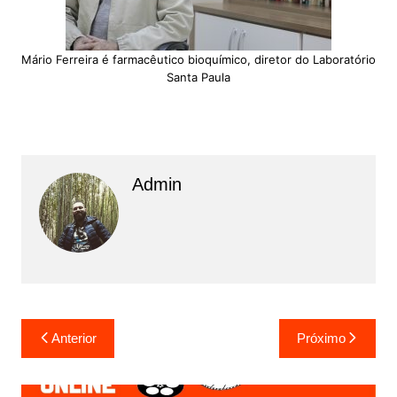
Mário Ferreira é farmacêutico bioquímico, diretor do Laboratório
Santa Paula
Admin
N
Anterior
Próximo
a
v