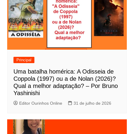
g
a
ç
ã
o
d
e
Principal
P
Uma batalha homérica: A Odisseia de
o
Coppola (1997) ou a de Nolan (2026)?
s
Qual a melhor adaptação? – Por Bruno
t
Yashinishi
Editor Ourinhos Online
31 de julho de 2026