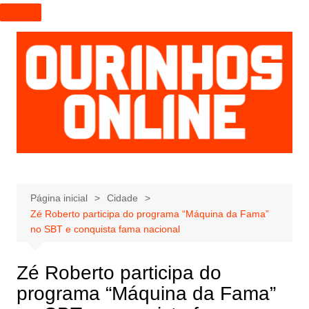
I
r
p
a
r
a
o
c
o
n
t
e
Página inicial
Cidade
Zé Roberto participa do programa “Máquina da Fama”
ú
no SBT e conquista fama nacional
d
o
Zé Roberto participa do
programa “Máquina da Fama”