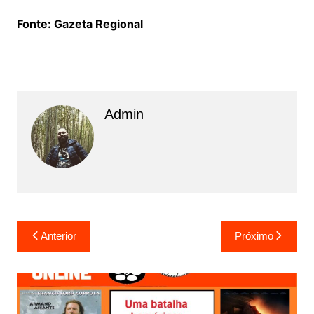
Fonte: Gazeta Regional
Admin
N
Anterior
Próximo
a
v
e