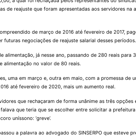
,00, a qual foi rechaçada pelos representantes do sindica
tas de reajuste que foram apresentadas aos servidores na 
o compreendido de março de 2016 até fevereiro de 2017, pa
futuras negociações de reajuste salarial desses períodos.
e alimentação, já nesse ano, passando de 280 reais para 3
 alimentação no valor de 80 reais.
zes, uma em março e, outra em maio, com a promessa de u
2016 até fevereiro de 2020, mais um aumento real.
rvidores que rechaçaram de forma unânime as três opções
 falava que teria que se escolher entre solicitar a prefeit
oro uníssono: ‘greve’.
 passou a palavra ao advogado do SINSERPO que esteve pr