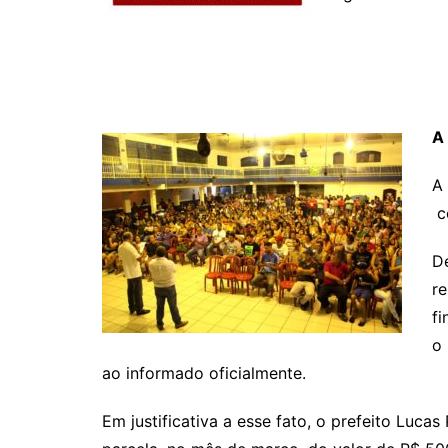
A
A 
c
De
r
fi
o 
ao informado oficialmente.
Em justificativa a esse fato, o prefeito Luc