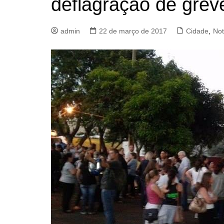
deflagração de grev
admin
22 de março de 2017
Cidade
,
Not