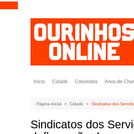
I
r
p
a
r
a
o
c
o
n
t
Início
Cidade
Colunistas
Anos de Chu
e
ú
Alexandre Padilha
d
Pedro Saldida
Página inicial
Cidade
Sindicatos dos Servid
o
Nilto Tatto
Sindicatos dos Serv
Bruno Yashinishi