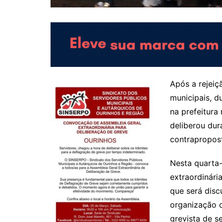
Após a rejeiç
municipais, d
na prefeitura
deliberou dur
contrapropost
Nesta quarta-
extraordinári
que será disc
organização d
grevista de s