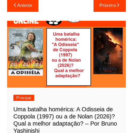
N
Anterior
Próximo
a
v
e
g
a
ç
ã
o
d
e
Principal
P
Uma batalha homérica: A Odisseia de
o
Coppola (1997) ou a de Nolan (2026)?
s
Qual a melhor adaptação? – Por Bruno
t
Yashinishi