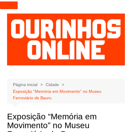
I
r
p
a
r
a
o
c
o
n
t
e
Página inicial
Cidade
Exposição “Memória em Movimento” no Museu
ú
Ferroviário de Bauru
d
o
Exposição “Memória em
Movimento” no Museu