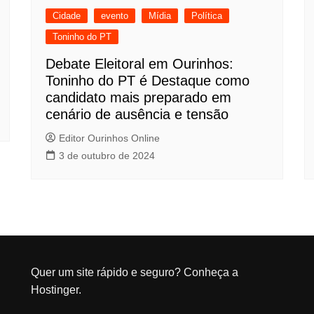
Cidade
evento
Mídia
Política
Toninho do PT
Debate Eleitoral em Ourinhos:
Toninho do PT é Destaque como
candidato mais preparado em
cenário de ausência e tensão
Editor Ourinhos Online
3 de outubro de 2024
Quer um site rápido e seguro?
Conheça a
Hostinger
.