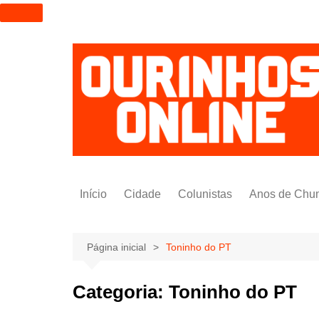
I
r
p
a
r
a
o
c
o
n
t
Início
Cidade
Colunistas
Anos de Chu
e
ú
Alexandre Padilha
d
Pedro Saldida
Página inicial
Toninho do PT
o
Nilto Tatto
Categoria:
Toninho do PT
Bruno Yashinishi