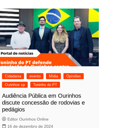
Cidadania
evento
Mídia
Opiniões
Ourinhos sp
Toninho do PT
Audiência Pública em Ourinhos
discute concessão de rodovias e
pedágios
Editor Ourinhos Online
16 de dezembro de 2024