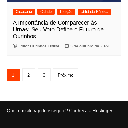
Cidadania
Cidade
Eleição
Utilidade Pública
A Importância de Comparecer às
Urnas: Seu Voto Define o Futuro de
Ourinhos.
Editor Ourinhos Online
5 de outubro de 2024
P
1
2
3
Próximo
a
g
i
n
Quer um site rápido e seguro?
Conheça a Hostinger
.
a
ç