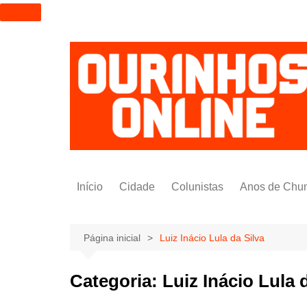
I
r
p
a
r
a
o
c
o
n
t
Início
Cidade
Colunistas
Anos de Chu
e
ú
Alexandre Padilha
d
Pedro Saldida
Página inicial
Luiz Inácio Lula da Silva
o
Nilto Tatto
Categoria:
Luiz Inácio Lula 
Bruno Yashinishi