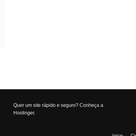
Quer um site rápido e seguro?
Conheça a
Hostinger
.
Início
Ci