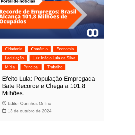
Cidadania
Comércio
Economia
Legislação
Luiz Inácio Lula da Silva
Mídia
Principal
Trabalho
Efeito Lula: População Empregada
Bate Recorde e Chega a 101,8
Milhões.
Editor Ourinhos Online
13 de outubro de 2024