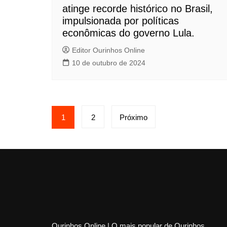
atinge recorde histórico no Brasil,
impulsionada por políticas
econômicas do governo Lula.
Editor Ourinhos Online
10 de outubro de 2024
P
1
2
Próximo
a
g
i
n
a
Ourinhos.Online | O mais popular de Ourinhos