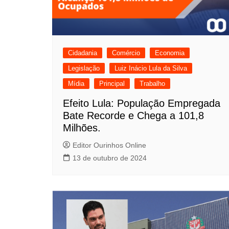
Cidadania
Comércio
Economia
Legislação
Luiz Inácio Lula da Silva
Mídia
Principal
Trabalho
Efeito Lula: População Empregada
Bate Recorde e Chega a 101,8
Milhões.
Editor Ourinhos Online
13 de outubro de 2024