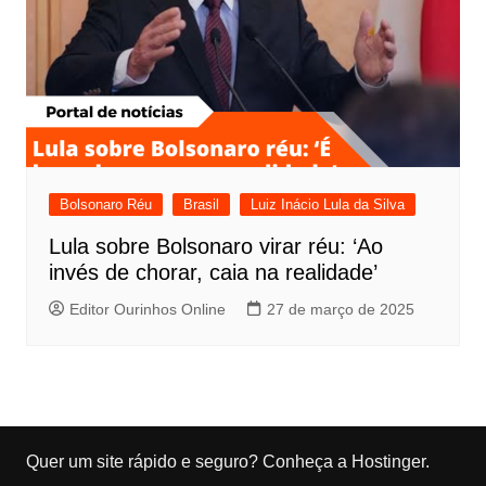
Bolsonaro Réu
Brasil
Luiz Inácio Lula da Silva
Lula sobre Bolsonaro virar réu: ‘Ao
invés de chorar, caia na realidade’
Editor Ourinhos Online
27 de março de 2025
Quer um site rápido e seguro?
Conheça a Hostinger
.