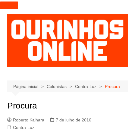
I
r
p
a
r
a
o
c
o
n
t
e
Página inicial
Colunistas
Contra-Luz
Procura
ú
d
Procura
o
Roberto Kaihara
7 de julho de 2016
Contra-Luz