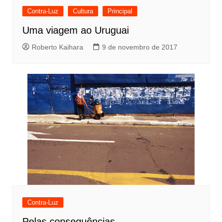
e
Contra-Luz
Cultura
Principal
P
Uma viagem ao Uruguai
o
Roberto Kaihara
9 de novembro de 2017
s
t
Contra-Luz
Pelas consequências