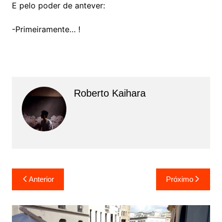
E pelo poder de antever:
-Primeiramente… !
Roberto Kaihara
N
Anterior
Próximo
a
v
e