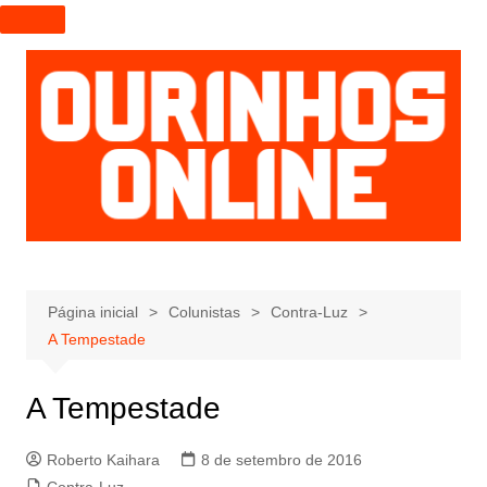
I
r
p
a
r
a
o
c
o
n
t
e
Página inicial
Colunistas
Contra-Luz
ú
A Tempestade
d
o
A Tempestade
Roberto Kaihara
8 de setembro de 2016