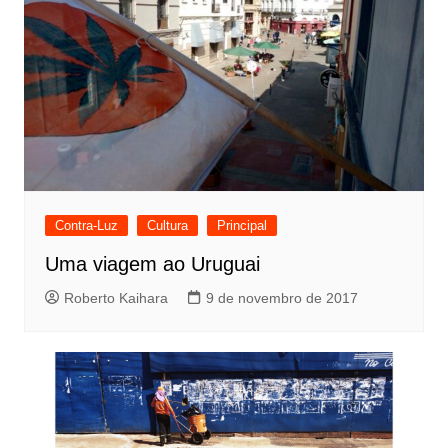
g
a
ç
ã
o
d
e
Contra-Luz
Cultura
Principal
P
Uma viagem ao Uruguai
o
Roberto Kaihara
9 de novembro de 2017
s
t