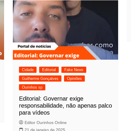
Cidade
Editorial
Fake News
Guilherme Gonçalves
Opiniões
Ourinhos sp
Editorial: Governar exige
responsabilidade, não apenas palco
para vídeos
Editor Ourinhos Online
21 de janeiro de 2025