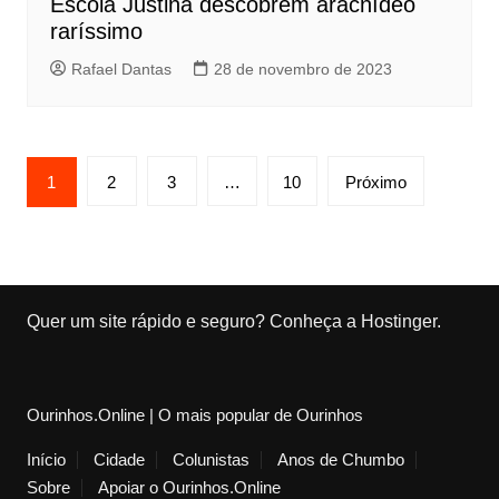
Escola Justina descobrem aracnídeo
raríssimo
Rafael Dantas
28 de novembro de 2023
P
1
2
3
…
10
Próximo
a
g
i
n
Quer um site rápido e seguro?
Conheça a Hostinger
.
a
ç
ã
Ourinhos.Online | O mais popular de Ourinhos
o
Início
Cidade
Colunistas
Anos de Chumbo
d
Sobre
Apoiar o Ourinhos.Online