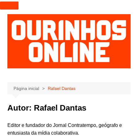
I
r
p
a
r
a
o
c
o
n
t
e
Página inicial
Rafael Dantas
ú
d
Autor:
Rafael Dantas
o
Editor e fundador do Jornal Contratempo, geógrafo e
entusiasta da mídia colaborativa.