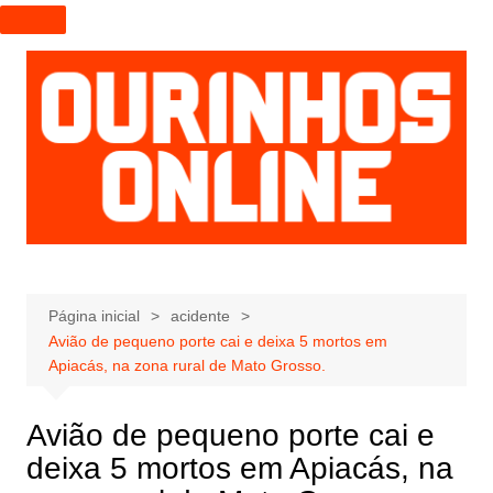
I
r
p
a
r
a
o
c
o
n
t
e
Página inicial
acidente
Avião de pequeno porte cai e deixa 5 mortos em
ú
Apiacás, na zona rural de Mato Grosso.
d
o
Avião de pequeno porte cai e
deixa 5 mortos em Apiacás, na