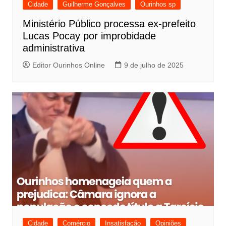
Cidade
Guilherme Gonçalves
Ourinhos sp
Ministério Público processa ex-prefeito
Lucas Pocay por improbidade
administrativa
Editor Ourinhos Online
9 de julho de 2025
Cidade
Comércio
Insatisfação
Opiniões