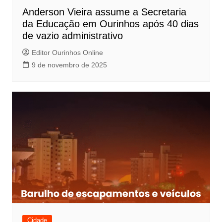
P
Anderson Vieira assume a Secretaria
o
da Educação em Ourinhos após 40 dias
s
de vazio administrativo
t
Editor Ourinhos Online
9 de novembro de 2025
Cidade