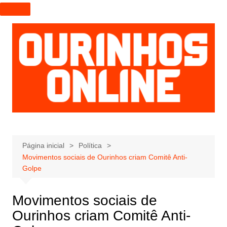
I
r
p
a
r
a
o
c
o
n
t
e
Página inicial
Política
Movimentos sociais de Ourinhos criam Comitê Anti-
ú
Golpe
d
o
Movimentos sociais de
Ourinhos criam Comitê Anti-