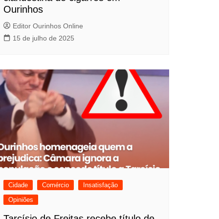
Ourinhos
Editor Ourinhos Online
15 de julho de 2025
Cidade
Comércio
Insatisfação
Opiniões
Tarcísio de Freitas recebe título de