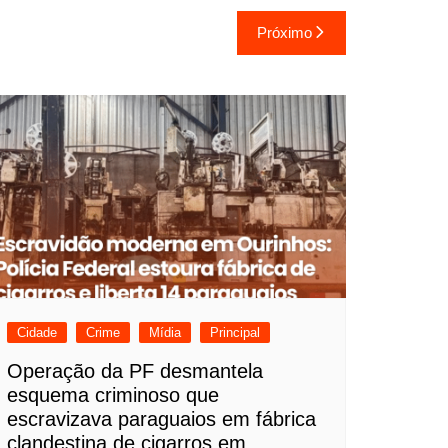
Próximo
Cidade
Crime
Mídia
Principal
Operação da PF desmantela
esquema criminoso que
escravizava paraguaios em fábrica
clandestina de cigarros em