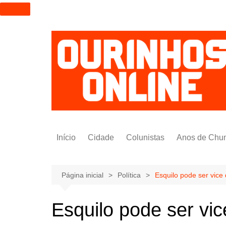
I
r
p
a
r
a
o
c
o
n
t
Início
Cidade
Colunistas
Anos de Chu
e
ú
Alexandre Padilha
d
Pedro Saldida
Página inicial
Política
Esquilo pode ser vice
o
Nilto Tatto
Esquilo pode ser vi
Bruno Yashinishi