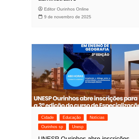
o
Editor Ourinhos Online
9 de novembro de 2025
s
t
Cidade
Educação
Notícias
Ourinhos sp
Unesp
UNESP Ourinhos abre inscrições