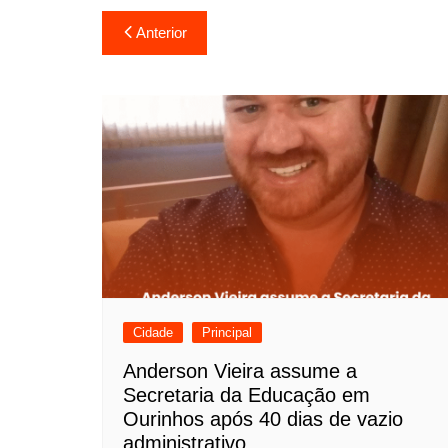
N
Anterior
a
v
e
g
a
ç
ã
o
Cidade
Principal
d
Anderson Vieira assume a
Secretaria da Educação em
e
Ourinhos após 40 dias de vazio
P
administrativo