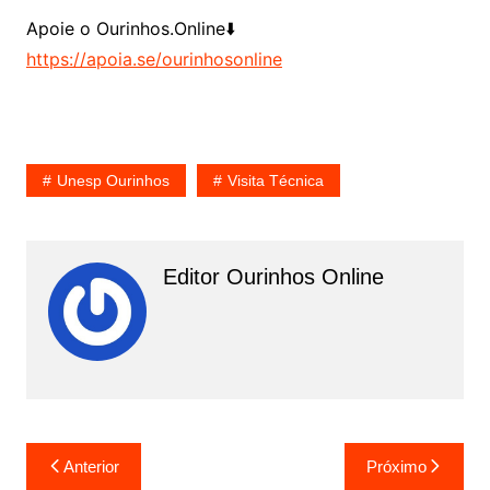
Apoie o Ourinhos.Online⬇️
https://apoia.se/ourinhosonline
Unesp Ourinhos
Visita Técnica
Editor Ourinhos Online
N
Anterior
Próximo