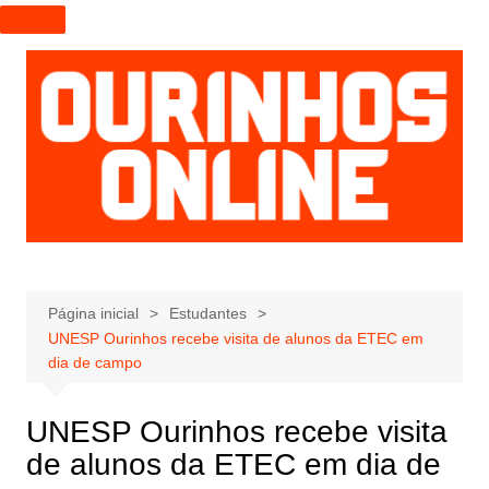
I
r
p
a
r
a
o
c
o
n
t
e
Página inicial
Estudantes
UNESP Ourinhos recebe visita de alunos da ETEC em
ú
dia de campo
d
o
UNESP Ourinhos recebe visita
de alunos da ETEC em dia de