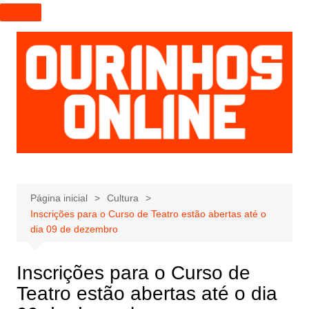
I
r
p
a
r
a
o
c
o
n
t
e
Página inicial
Cultura
Inscrições para o Curso de Teatro estão abertas até o
ú
dia 09 de dezembro
d
o
Inscrições para o Curso de
Teatro estão abertas até o dia