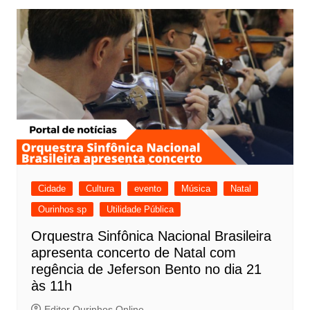
Cidade
Cultura
evento
Música
Natal
Ourinhos sp
Utilidade Pública
Orquestra Sinfônica Nacional Brasileira
apresenta concerto de Natal com
regência de Jeferson Bento no dia 21
às 11h
Editor Ourinhos Online