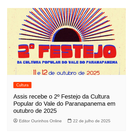
v
e
g
a
ç
ã
o
d
e
Cultura
P
Assis recebe o 2º Festejo da Cultura
o
Popular do Vale do Paranapanema em
s
outubro de 2025
t
Editor Ourinhos Online
22 de julho de 2025