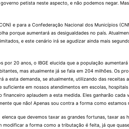
overno petista neste aspecto, e não podemos negar. Mas
CON) e para a Confederação Nacional dos Municípios (CNM
scolha porque aumentará as desigualdades no país. Atualmen
imitados, e este cenário irá se agudizar ainda mais segundo
os por 20 anos, o IBGE elucida que a população aumentará 
bitantes, mas atualmente já se fala em 204 milhões. Os 
á a esta demanda, se atualmente, utilizando das receitas 
suficiente em nossos atendimentos em escolas, hospitais e 
do financeiro aplaudem a esta medida. Eles ganharão cada 
mente que não! Apenas sou contra a forma como estamos r
enca que devemos taxar as grandes fortunas, taxar as her
 modificar a forma como a tributação é feita, já que quas