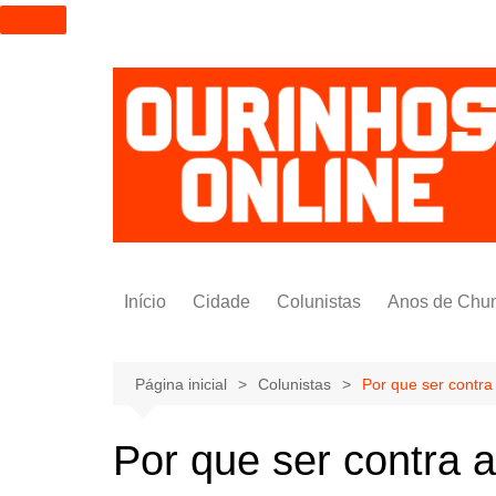
I
r
p
a
r
a
o
c
o
n
t
Início
Cidade
Colunistas
Anos de Chu
e
ú
Alexandre Padilha
d
Pedro Saldida
Página inicial
Colunistas
Por que ser contr
o
Nilto Tatto
Por que ser contra
Bruno Yashinishi