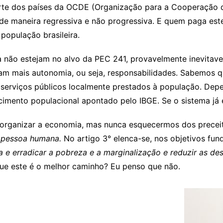
arte dos países da OCDE (Organização para a Cooperação
e maneira regressiva e não progressiva. E quem paga est
 população brasileira.
 não estejam no alvo da PEC 241, provavelmente inevitavel
am mais autonomia, ou seja, responsabilidades. Sabemos qu
s serviços públicos localmente prestados à população. De
mento populacional apontado pelo IBGE. Se o sistema já é 
eorganizar a economia, mas nunca esquecermos dos preceito
 pessoa humana.
No artigo 3° elenca-se, nos objetivos fun
ia e erradicar a pobreza e a marginalização e reduzir as de
ue este é o melhor caminho? Eu penso que não.