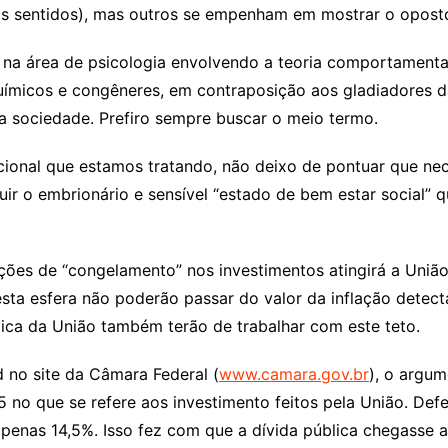
 os sentidos), mas outros se empenham em mostrar o oposto
a área de psicologia envolvendo a teoria comportamental
uímicos e congêneres, em contraposição aos gladiadores d
a sociedade. Prefiro sempre buscar o meio termo.
ional que estamos tratando, não deixo de pontuar que nece
 o embrionário e sensível “estado de bem estar social” qu
es de “congelamento” nos investimentos atingirá a União e
nesta esfera não poderão passar do valor da inflação detect
lica da União também terão de trabalhar com este teto.
 no site da Câmara Federal (
www.camara.gov.br
), o argum
5 no que se refere aos investimento feitos pela União. D
penas 14,5%. Isso fez com que a dívida pública chegasse a