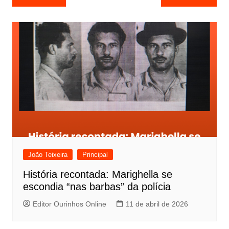
a
v
e
g
a
ç
ã
o
d
e
João Teixeira
Principal
P
História recontada: Marighella se
o
escondia “nas barbas” da polícia
s
Editor Ourinhos Online
11 de abril de 2026
t