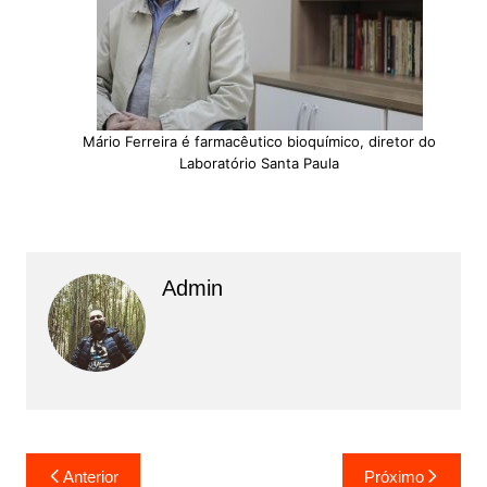
Mário Ferreira é farmacêutico bioquímico, diretor do
Laboratório Santa Paula
Admin
N
Anterior
Próximo