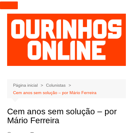
I
r
p
a
r
a
o
c
o
n
t
e
Página inicial
Colunistas
ú
Cem anos sem solução – por Mário Ferreira
d
o
Cem anos sem solução – por
Mário Ferreira