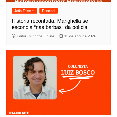
d
e
João Teixeira
Principal
P
História recontada: Marighella se
o
escondia “nas barbas” da polícia
s
Editor Ourinhos Online
11 de abril de 2026
t