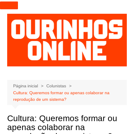
I
r
p
a
r
a
o
c
o
n
t
e
Página inicial
Colunistas
Cultura: Queremos formar ou apenas colaborar na
ú
reprodução de um sistema?
d
o
Cultura: Queremos formar ou
apenas colaborar na