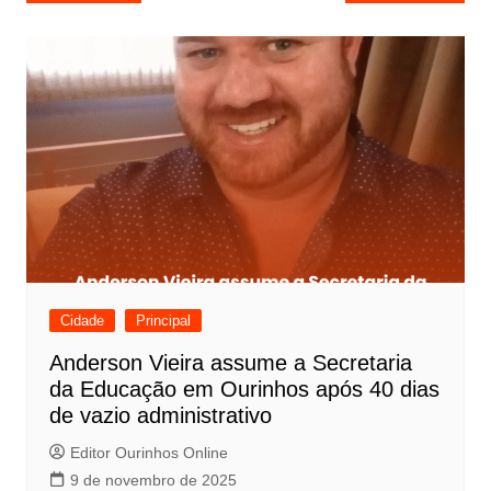
a
v
e
g
a
ç
ã
o
d
e
Cidade
Principal
P
Anderson Vieira assume a Secretaria
o
da Educação em Ourinhos após 40 dias
s
de vazio administrativo
t
Editor Ourinhos Online
9 de novembro de 2025