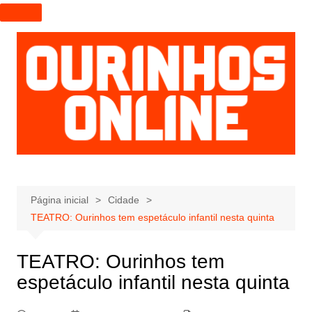
I
r
p
a
r
a
o
c
o
n
t
e
Página inicial
Cidade
ú
TEATRO: Ourinhos tem espetáculo infantil nesta quinta
d
o
TEATRO: Ourinhos tem
espetáculo infantil nesta quinta