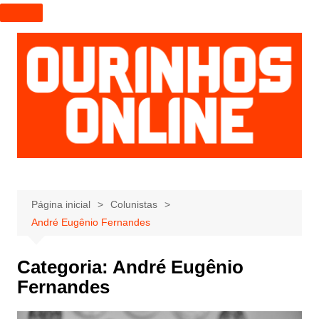
I
r
p
a
r
a
o
c
o
n
t
e
Página inicial
Colunistas
ú
André Eugênio Fernandes
d
o
Categoria:
André Eugênio
Fernandes